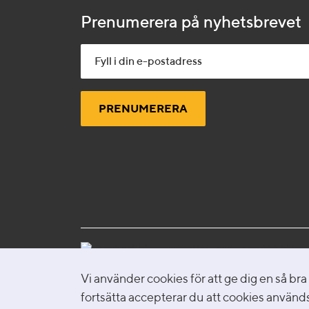
Prenumerera på nyhetsbrevet
E-
postadress
Uppdrag Psykisk Hälsa utvecklar kunskap, metoder oc
Vi använder cookies för att ge dig en så b
med kommuner och regioner för effektiva insatser in
fortsätta accepterar du att cookies använd
hälsa.