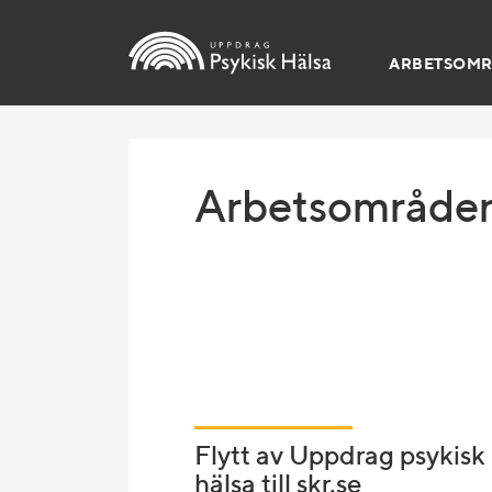
ARBETSOM
Uppdrag
Arbetsområde
Psykisk
Hälsa
-
Flytt av Uppdrag psykisk
hälsa till skr.se