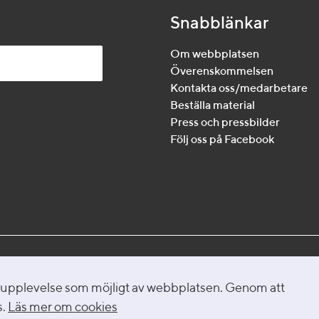
Snabblänkar
Om webbplatsen
Överenskommelsen
Kontakta oss/medarbetare
Beställa material
Press och pressbilder
Följ oss på Facebook
h verktyg tillsammans
ra upplevelse som möjligt av webbplatsen. Genom att
om området psykisk
s.
Läs mer om cookies