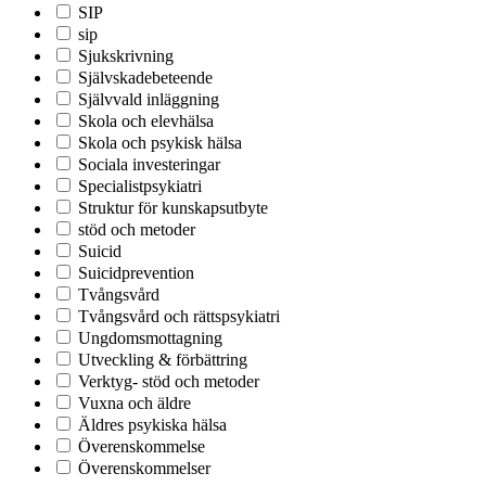
SIP
sip
Sjukskrivning
Självskadebeteende
Självvald inläggning
Skola och elevhälsa
Skola och psykisk hälsa
Sociala investeringar
Specialistpsykiatri
Struktur för kunskapsutbyte
stöd och metoder
Suicid
Suicidprevention
Tvångsvård
Tvångsvård och rättspsykiatri
Ungdomsmottagning
Utveckling & förbättring
Verktyg- stöd och metoder
Vuxna och äldre
Äldres psykiska hälsa
Överenskommelse
Överenskommelser