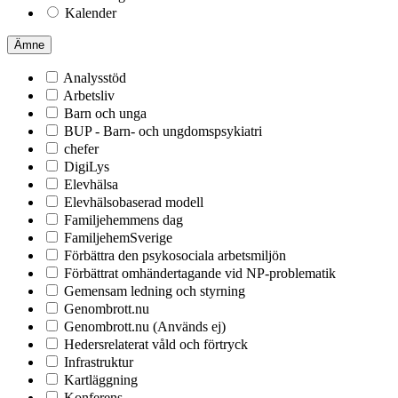
Kalender
Ämne
Analysstöd
Arbetsliv
Barn och unga
BUP - Barn- och ungdomspsykiatri
chefer
DigiLys
Elevhälsa
Elevhälsobaserad modell
Familjehemmens dag
FamiljehemSverige
Förbättra den psykosociala arbetsmiljön
Förbättrat omhändertagande vid NP-problematik
Gemensam ledning och styrning
Genombrott.nu
Genombrott.nu (Används ej)
Hedersrelaterat våld och förtryck
Infrastruktur
Kartläggning
Konferens