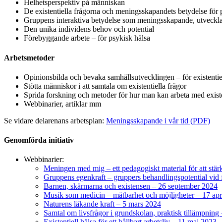
Helhetsperspektiv på människan
De existentiella frågorna och meningsskapandets betydelse för 
Gruppens interaktiva betydelse som meningsskapande, utvecklan
Den unika individens behov och potential
Förebyggande arbete – för psykisk hälsa
Arbetsmetoder
Opinionsbilda och bevaka samhällsutvecklingen – för existentie
Stötta människor i att samtala om existentiella frågor
Sprida forskning och metoder för hur man kan arbeta med existe
Webbinarier, artiklar mm
Se vidare delarenans arbetsplan:
Meningsskapande i vår tid (PDF)
Genomförda initiativ
Webbinarier:
Meningen med mig – ett pedagogiskt material för att stär
Gruppens egenkraft – gruppers behandlingspotential vid f
Barnen, skärmarna och existensen – 26 september 2024
Musik som medicin – mätbarhet och möjligheter – 17 apr
Naturens läkande kraft – 5 mars 2024
Samtal om livsfrågor i grundskolan, praktisk tillämpning
Existentiell hälsa för ett hållbart arbetsliv – 11 maj 2023