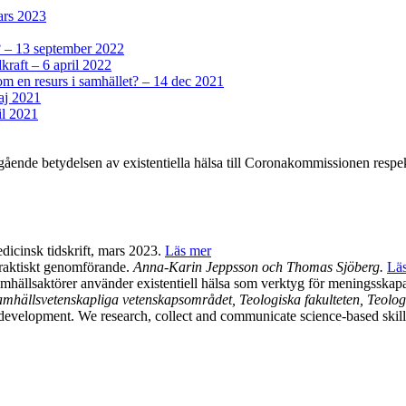
mars 2023
r? – 13 september 2022
dkraft – 6 april 2022
 som en resurs i samhället? – 14 dec 2021
aj 2021
il 2021
ående betydelsen av existentiella hälsa till Coronakommissionen respekti
dicinsk tidskrift, mars 2023.
Läs mer
 praktiskt genomförande.
Anna-Karin Jeppsson och Thomas Sjöberg.
Lä
 samhällsaktörer använder existentiell hälsa som verktyg för meningsskap
hällsvetenskapliga vetenskapsområdet, Teologiska fakulteten, Teologi
evelopment. We research, collect and communicate science-based skills a