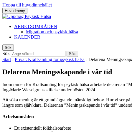
Hoppa till huvudinnehållet
Huvudmeny
ARBETSOMRÅDEN
Migration och psykisk hälsa
KALENDER
Sök
Sök
Sök
Start
-
Privat: Kraftsamling för psykisk hälsa
-
Delarena Meningsskapan
Delarena Meningsskapande i vår tid
Inom ramen för Kraftsamling för psykisk hälsa arbetade d
elarenan ”M
Ing-Marie Wieselgrens stiftelse under hösten 2024.
Att söka mening är ett grundläggande mänskligt behov. Hur vi ser på
längre som självklara. Delarenan ”Meningsskapande i vår tid” unders
Arbetsområden
Ett existentiellt folkhälsoarbete