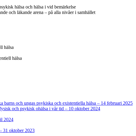
psykisk hälsa och hälsa i vid bemärkelse
de och läkande arena – på alla nivåer i samhället
ll hälsa
ntiell hälsa
ka barns och ungas psykiska och existentiella hälsa – 14 februari 2025
ysisk och psykisk ohälsa i vår tid – 10 oktober 2024
il 2024
 – 31 oktober 2023