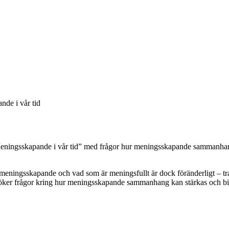
de i vår tid
eningsskapande i vår tid”
med
frågor hur meningsskapande sammanhang 
 meningsskapande och vad som är meningsfullt är dock föränderligt – t
öker frågor kring hur meningsskapande sammanhang kan stärkas och bidr