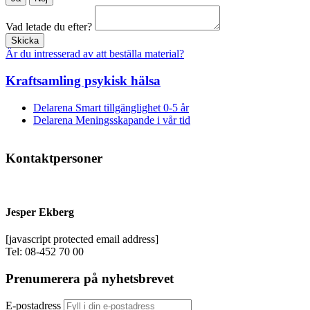
Vad letade du efter?
Skicka
Är du intresserad av att beställa material?
Kraftsamling psykisk hälsa
Delarena Smart tillgänglighet 0-5 år
Delarena Meningsskapande i vår tid
Kontaktpersoner
Jesper Ekberg
[javascript protected email address]
Tel: 08-452 70 00
Prenumerera på nyhetsbrevet
E-postadress