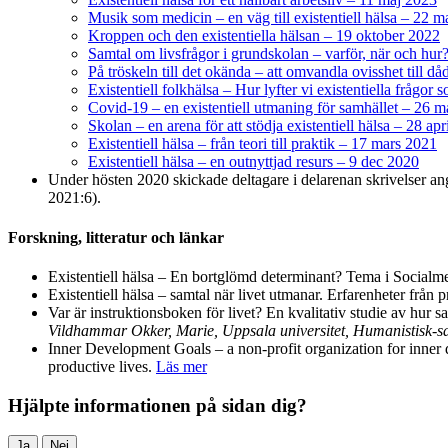
Musik som medicin – en väg till existentiell hälsa – 22 
Kroppen och den existentiella hälsan – 19 oktober 2022
Samtal om livsfrågor i grundskolan – varför, när och hu
På tröskeln till det okända – att omvandla ovisshet till då
Existentiell folkhälsa – Hur lyfter vi existentiella frågor
Covid-19 – en existentiell utmaning för samhället – 26 m
Skolan – en arena för att stödja existentiell hälsa – 28 apr
Existentiell hälsa – från teori till praktik – 17 mars 2021
Existentiell hälsa – en outnyttjad resurs – 9 dec 2020
Under hösten 2020 skickade deltagare i delarenan skrivelser ang
2021:6).
Forskning, litteratur och länkar
Existentiell hälsa – En bortglömd determinant? Tema i Socialme
Existentiell hälsa – samtal när livet utmanar. Erfarenheter från
Var är instruktionsboken för livet? En kvalitativ studie av hur
Vildhammar Okker, Marie, Uppsala universitet, Humanistisk-sam
Inner Development Goals – a non-profit organization for inner d
productive lives.
Läs mer
Hjälpte informationen på sidan dig?
Ja
Nej