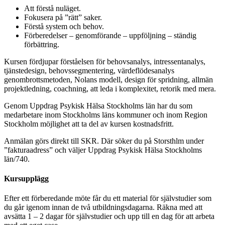
Att förstå nuläget.
Fokusera på ”rätt” saker.
Förstå system och behov.
Förberedelser – genomförande – uppföljning – ständig
förbättring.
Kursen fördjupar förståelsen för behovsanalys, intressentanalys,
tjänstedesign, behovssegmentering, värdeflödesanalys
genombrottsmetoden, Nolans modell, design för spridning, allmän
projektledning, coachning, att leda i komplexitet, retorik med mera.
Genom Uppdrag Psykisk Hälsa Stockholms län har du som
medarbetare inom Stockholms läns kommuner och inom Region
Stockholm möjlighet att ta del av kursen kostnadsfritt.
Anmälan görs direkt till SKR. Där söker du på Storsthlm under
”fakturaadress” och väljer Uppdrag Psykisk Hälsa Stockholms
län/740.
Kursupplägg
Efter ett förberedande möte får du ett material för självstudier som
du går igenom innan de två utbildningsdagarna. Räkna med att
avsätta 1 – 2 dagar för självstudier och upp till en dag för att arbeta