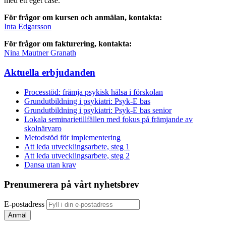
med ett eget case.
För frågor om kursen och anmälan, kontakta:
Inta Edgarsson
För frågor om fakturering, kontakta:
Nina Mautner Granath
Aktuella erbjudanden
Processtöd: främja psykisk hälsa i förskolan
Grundutbildning i psykiatri: Psyk-E bas
Grundutbildning i psykiatri: Psyk-E bas senior
Lokala seminarietillfällen med fokus på främjande av
skolnärvaro
Metodstöd för implementering
Att leda utvecklingsarbete, steg 1
Att leda utvecklingsarbete, steg 2
Dansa utan krav
Prenumerera på vårt nyhetsbrev
E-postadress