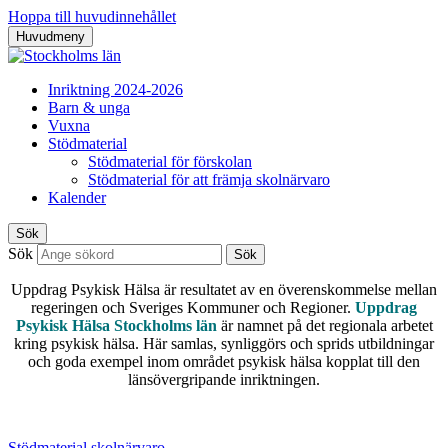
Hoppa till huvudinnehållet
Huvudmeny
Inriktning 2024-2026
Barn & unga
Vuxna
Stödmaterial
Stödmaterial för förskolan
Stödmaterial för att främja skolnärvaro
Kalender
Sök
Sök
Sök
Uppdrag Psykisk Hälsa är resultatet av en överenskommelse mellan
regeringen och Sveriges Kommuner och Regioner.
Uppdrag
Psykisk Hälsa Stockholms län
är namnet på det regionala arbetet
kring psykisk hälsa. Här samlas, synliggörs och sprids utbildningar
och goda exempel inom området psykisk hälsa kopplat till den
länsövergripande inriktningen.
Stödmaterial skolnärvaro