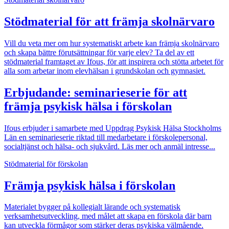
Stödmaterial för att främja skolnärvaro
Vill du veta mer om hur systematiskt arbete kan främja skolnärvaro
och skapa bättre förutsättningar för varje elev? Ta del av ett
stödmaterial framtaget av Ifous, för att inspirera och stötta arbetet för
alla som arbetar inom elevhälsan i grundskolan och gymnasiet.
Erbjudande: seminarieserie för att
främja psykisk hälsa i förskolan
Ifous erbjuder i samarbete med Uppdrag Psykisk Hälsa Stockholms
Län en seminarieserie riktad till medarbetare i förskolepersonal,
socialtjänst och hälsa- och sjukvård. Läs mer och anmäl intresse...
Stödmaterial för förskolan
Främja psykisk hälsa i förskolan
Materialet bygger på kollegialt lärande och systematisk
verksamhetsutveckling, med målet att skapa en förskola där barn
kan utveckla förmågor som stärker deras psykiska välmående.