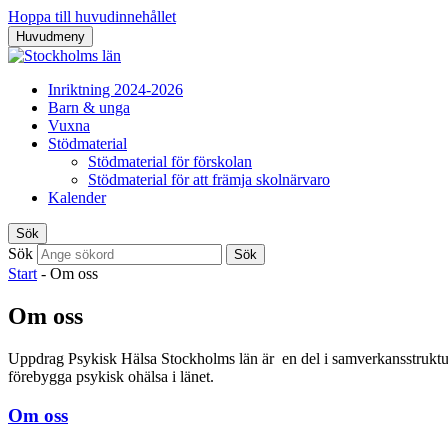
Hoppa till huvudinnehållet
Huvudmeny
Inriktning 2024-2026
Barn & unga
Vuxna
Stödmaterial
Stödmaterial för förskolan
Stödmaterial för att främja skolnärvaro
Kalender
Sök
Sök
Sök
Start
-
Om oss
Om oss
Uppdrag Psykisk Hälsa Stockholms län är en del i samverkansstrukture
förebygga psykisk ohälsa i länet.
Om oss