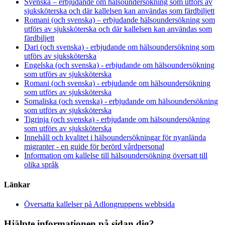
Svenska – erbjudande om hälsoundersökning som utförs av
sjuksköterska och där kallelsen kan användas som färdbiljett
Romani (och svenska) – erbjudande hälsoundersökning som
utförs av sjuksköterska och där kallelsen kan användas som
färdbiljett
Dari (och svenska) - erbjudande om hälsoundersökning som
utförs av sjuksköterska
Engelska (och svenska) - erbjudande om hälsoundersökning
som utförs av sjuksköterska
Romani (och svenska) - erbjudande om hälsoundersökning
som utförs av sjuksköterska
Somaliska (och svenska) - erbjudande om hälsoundersökning
som utförs av sjuksköterska
Tigrinja (och svenska) - erbjudande om hälsoundersökning
som utförs av sjuksköterska
Innehåll och kvalitet i hälsoundersökningar för nyanlända
migranter - en guide för berörd vårdpersonal
Information om kallelse till hälsoundersökning översatt till
olika språk
Länkar
Översatta kallelser på Adlongruppens webbsida
Hjälpte informationen på sidan dig?