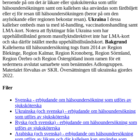
beroende på om det är läkare eller sjuksköterska som utför
hälsoundersökningen samt om kallelsen ska användas som färdbiljett
eller ej för resan till hälsoundersökningen (beror på om den
asylsökande eller regionen bekostar resan).
Ukraina
I dessa
kallelser ombeds man ta med id-handling, vaccinationshandling samt
LMA-kort. Notera att flyktingar från Ukraina som har
uppehållstillstånd genom massflyktsdirektivet inte har LMA-kort
och ska därför istället medta uppehållstillståndskort.
Bakgrund
Kallelserna till hälsoundersökning togs fram 2014 av Region
Blekinge, Region Kalmar, Region Kronoberg, Region Sörmland,
Region Örebro och Region Östergötland inom ramen för ett
sedermera avslutat samarbete som benämndes Adlongruppen.
Materialet förvaltas av SKR. Översättningen till ukrainska gjordes
2022.
Filer
Svenska - erbjudande om hälsoundersökning som utförs av
sjuksköterska
Ukrainska (och svenska) - erbjudande om hälsoundersökning
som utförs av sjuksköterska
Ryska (och svenska) - erbjudande om hälsoundersökning som
utförs av sjuksköterska
Arabiska (och svenska) - erbjudande om hälsoundersökning
som utförs av läkare och där kallelsen kan användas som