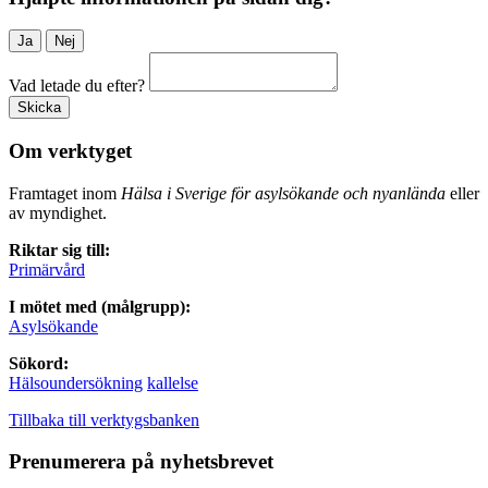
Ja
Nej
Vad letade du efter?
Skicka
Om verktyget
Framtaget inom
Hälsa i Sverige för asylsökande och nyanlända
eller
av myndighet.
Riktar sig till:
Primärvård
I mötet med (målgrupp):
Asylsökande
Sökord:
Hälsoundersökning
kallelse
Tillbaka till verktygsbanken
Prenumerera på nyhetsbrevet