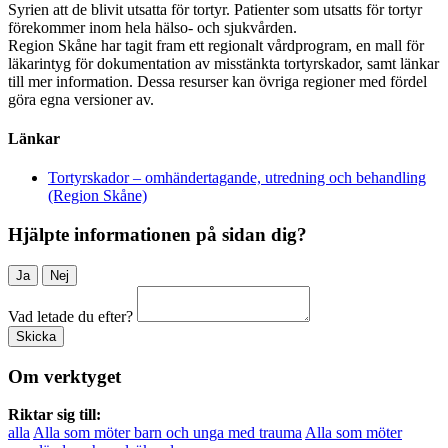
Syrien att de blivit utsatta för tortyr. Patienter som utsatts för tortyr
förekommer inom hela hälso- och sjukvården.
Region Skåne har tagit fram ett regionalt vårdprogram, en mall för
läkarintyg för dokumentation av misstänkta tortyrskador, samt länkar
till mer information. Dessa resurser kan övriga regioner med fördel
göra egna versioner av.
Länkar
Tortyrskador – omhändertagande, utredning och behandling
(Region Skåne)
Hjälpte informationen på sidan dig?
Ja
Nej
Vad letade du efter?
Skicka
Om verktyget
Riktar sig till:
alla
Alla som möter barn och unga med trauma
Alla som möter