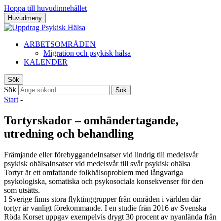
Hoppa till huvudinnehållet
Huvudmeny
ARBETSOMRÅDEN
Migration och psykisk hälsa
KALENDER
Sök
Sök
Sök
Start
-
Tortyrskador – omhändertagande,
utredning och behandling
Främjande eller förebyggande
Insatser vid lindrig till medelsvår
psykisk ohälsa
Insatser vid medelsvår till svår psykisk ohälsa
Tortyr är ett omfattande folkhälsoproblem med långvariga
psykologiska, somatiska och psykosociala konsekvenser för den
som utsätts.
I Sverige finns stora flyktinggrupper från områden i världen där
tortyr är vanligt förekommande. I en studie från 2016 av Svenska
Röda Korset uppgav exempelvis drygt 30 procent av nyanlända från