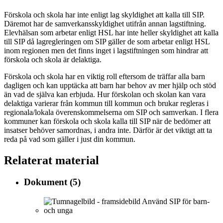
Förskola och skola har inte enligt lag skyldighet att kalla till SIP.
Däremot har de samverkansskyldighet utifrån annan lagstiftning.
Elevhälsan som arbetar enligt HSL har inte heller skyldighet att kalla
till SIP då lagregleringen om SIP gäller de som arbetar enligt HSL
inom regionen men det finns inget i lagstiftningen som hindrar att
förskola och skola är delaktiga.
Förskola och skola har en viktig roll eftersom de träffar alla barn
dagligen och kan upptäcka att barn har behov av mer hjälp och stöd
än vad de själva kan erbjuda. Hur förskolan och skolan kan vara
delaktiga varierar från kommun till kommun och brukar regleras i
regionala/lokala överenskommelserna om SIP och samverkan. I flera
kommuner kan förskola och skola kalla till SIP när de bedömer att
insatser behöver samordnas, i andra inte. Därför är det viktigt att ta
reda på vad som gäller i just din kommun.
Relaterat material
Dokument
(5)