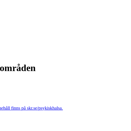
sområden
nnehåll finns på skr.se/psykiskhalsa.