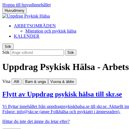
Hoppa till huvudinnehållet
Huvudmeny
ARBETSOMRÅDEN
Migration och psykisk hälsa
KALENDER
Sök
Sök
Sök
Uppdrag Psykisk Hälsa -
Arbet
Visa
Allt
Barn & unga
Vuxna & äldre
Flytt av Uppdrag psykisk hälsa till skr.se
Vi flyttar innehållet från uppdragpsykiskhalsa.se till skr.se. Aktuellt i
Frågor: info@skr.se (ange Folkhälsa och psykiatri i ämnesraden).
Hittar du inte det ämne du letar efter?