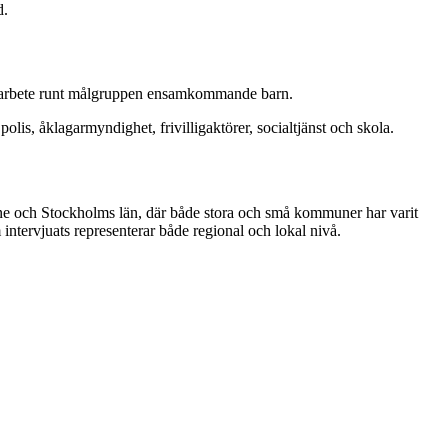
d.
rkansarbete runt målgruppen ensamkommande barn.
s, åklagarmyndighet, frivilligaktörer, socialtjänst och skola.
kåne och Stockholms län, där både stora och små kommuner har varit
tervjuats representerar både regional och lokal nivå.