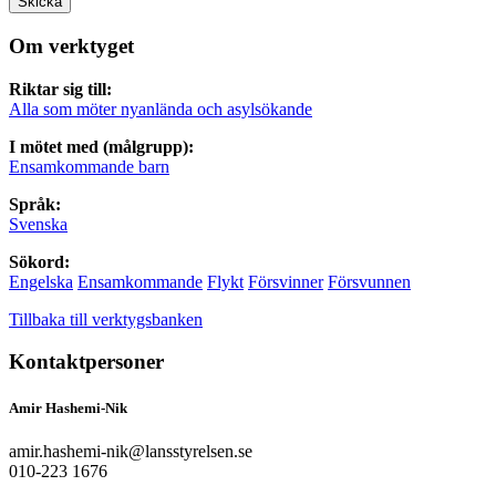
Skicka
Om verktyget
Riktar sig till:
Alla som möter nyanlända och asylsökande
I mötet med (målgrupp):
Ensamkommande barn
Språk:
Svenska
Sökord:
Engelska
Ensamkommande
Flykt
Försvinner
Försvunnen
Tillbaka till verktygsbanken
Kontaktpersoner
Amir Hashemi-Nik
amir.hashemi-nik@lansstyrelsen.se
010-223 1676