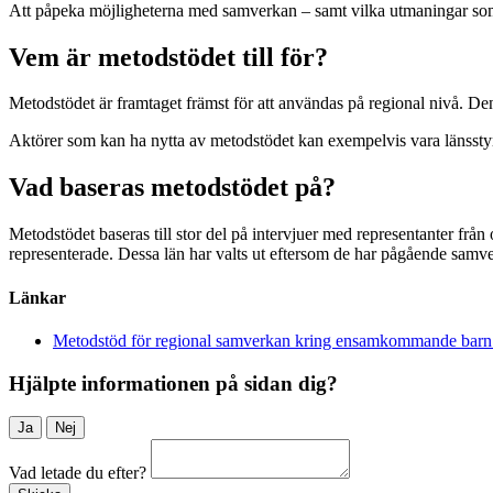
Att påpeka möjligheterna med samverkan – samt vilka utmaningar som 
Vem är metodstödet till för?
Metodstödet är framtaget främst för att användas på regional nivå. De
Aktörer som kan ha nytta av metodstödet kan exempelvis vara länsstyr
Vad baseras metodstödet på?
Metodstödet baseras till stor del på intervjuer med representanter f
representerade. Dessa län har valts ut eftersom de har pågående samv
Länkar
Metodstöd för regional samverkan kring ensamkommande barn
Hjälpte informationen på sidan dig?
Ja
Nej
Vad letade du efter?