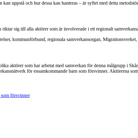
kan uppstå och hur dessa kan hanteras – är syftet med detta metodstö
n riktar sig till alla aktörer som är involverade i ett regionalt samve
elser, kommunförbund, regionala samverkansorgan, Migrationsverket, poli
rån olika aktörer som har arbetat med samverkan för denna målgrupp i S
erkansnätverk för ensamkommande barn som försvinner. Aktörerna som in
 som försvinner